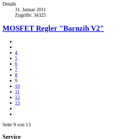
Details
31. Januar 2011
Zugriffe: 34325
MOSFET Regler "Barnzih V2"
4
5
6
7
8
9
10
11
12
13
Seite 9 von 13
Service