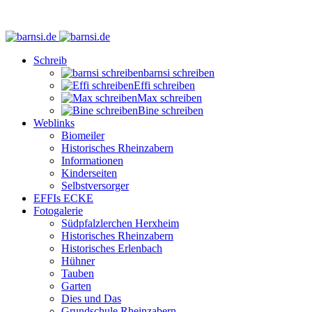
Schreib
barnsi schreiben
Effi schreiben
Max schreiben
Bine schreiben
Weblinks
Biomeiler
Historisches Rheinzabern
Informationen
Kinderseiten
Selbstversorger
EFFIs ECKE
Fotogalerie
Südpfalzlerchen Herxheim
Historisches Rheinzabern
Historisches Erlenbach
Hühner
Tauben
Garten
Dies und Das
Grundschule Rheinzabern