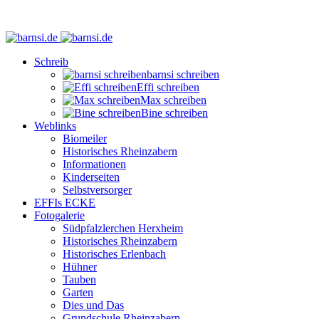
Schreib
barnsi schreiben
Effi schreiben
Max schreiben
Bine schreiben
Weblinks
Biomeiler
Historisches Rheinzabern
Informationen
Kinderseiten
Selbstversorger
EFFIs ECKE
Fotogalerie
Südpfalzlerchen Herxheim
Historisches Rheinzabern
Historisches Erlenbach
Hühner
Tauben
Garten
Dies und Das
Grundschule Rheinzabern