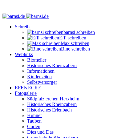
Schreib
barnsi schreiben
Effi schreiben
Max schreiben
Bine schreiben
Weblinks
Biomeiler
Historisches Rheinzabern
Informationen
Kinderseiten
Selbstversorger
EFFIs ECKE
Fotogalerie
Südpfalzlerchen Herxheim
Historisches Rheinzabern
Historisches Erlenbach
Hühner
Tauben
Garten
Dies und Das
Grundschule Rheinzabern